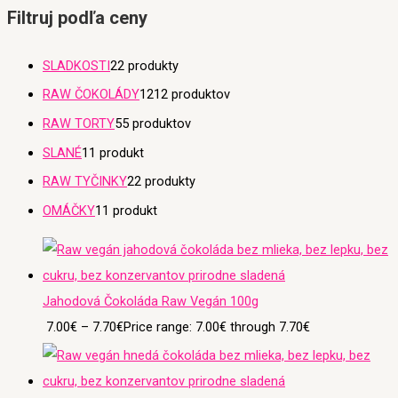
Filtruj podľa ceny
SLADKOSTI
2
2 produkty
RAW ČOKOLÁDY
12
12 produktov
RAW TORTY
5
5 produktov
SLANÉ
1
1 produkt
RAW TYČINKY
2
2 produkty
OMÁČKY
1
1 produkt
Jahodová Čokoláda Raw Vegán 100g
7.00
€
–
7.70
€
Price range: 7.00€ through 7.70€