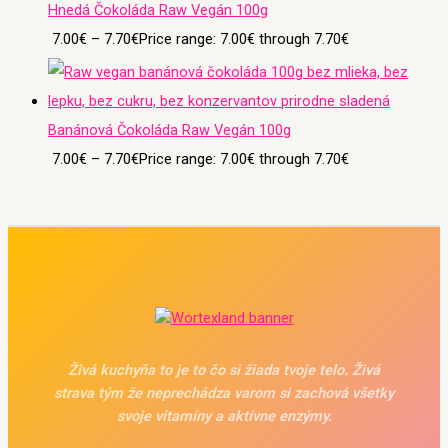
Hnedá Čokoláda Raw Vegán 100g
7.00
€
–
7.70
€
Price range: 7.00€ through 7.70€
Banánová Čokoláda Raw Vegán 100g
7.00
€
–
7.70
€
Price range: 7.00€ through 7.70€
Živá kuchyňa to je to čo si žiada tvoje telo. Živá
strava tým že neprechádza varom si zachová všetky
svoje vitamíny a aktívne enzýmy.