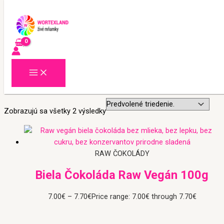
Preskočiť na obsah
Domov
/ Produkty so značkou “vitarian čokoláda”
vitarian čokoláda
Zobrazujú sa všetky 2 výsledky
RAW ČOKOLÁDY
Biela Čokoláda Raw Vegán 100g
7.00
€
–
7.70
€
Price range: 7.00€ through 7.70€