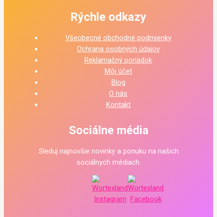
Rýchle odkazy
Všeobecné obchodné podmienky
Ochrana osobných údajov
Reklamačný poriadok
Môj účet
Blog
O nás
Kontakt
Sociálne média
Sleduj najnovšie novinky a ponuku na našich
sociálnych médiach.