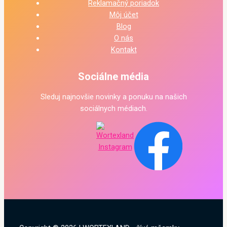
Reklamačný poriadok
Môj účet
Blog
O nás
Kontakt
Sociálne média
Sleduj najnovšie novinky a ponuku na našich
sociálnych médiach.