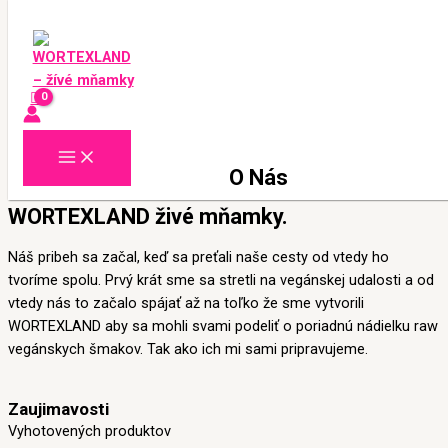
Preskočiť na obsah
O Nás
WORTEXLAND živé mňamky.
Náš pribeh sa začal, keď sa preťali naše cesty od vtedy ho
tvoríme spolu. Prvý krát sme sa stretli na vegánskej udalosti a od
vtedy nás to začalo spájať až na toľko že sme vytvorili
WORTEXLAND aby sa mohli svami podeliť o poriadnú nádielku raw
vegánskych šmakov. Tak ako ich mi sami pripravujeme.
Zaujimavosti
Vyhotovených produktov