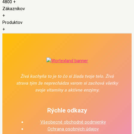
4800
+
Zákazníkov
+
Produktov
+
Živá kuchyňa to je to čo si žiada tvoje telo. Živá
strava tým že neprechádza varom si zachová všetky
svoje vitamíny a aktívne enzýmy.
Rýchle odkazy
Všeobecné obchodné podmienky
Ochrana osobných údajov