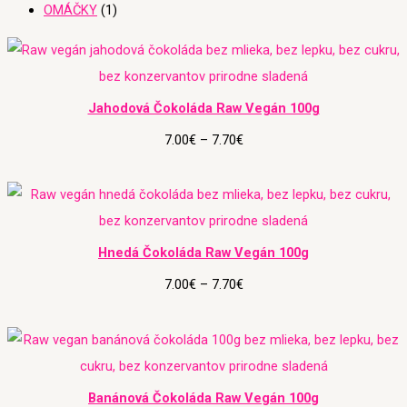
OMÁČKY
1
P
r
i
Jahodová Čokoláda Raw Vegán 100g
c
7.00
€
–
7.70
€
e
r
P
a
r
n
i
Hnedá Čokoláda Raw Vegán 100g
g
c
7.00
€
–
7.70
€
e
e
:
r
7
P
a
.
r
n
0
i
Banánová Čokoláda Raw Vegán 100g
g