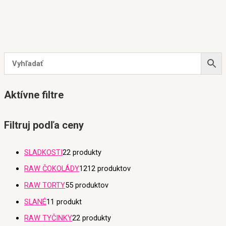
Aktívne filtre
Filtruj podľa ceny
SLADKOSTI
2
2 produkty
RAW ČOKOLÁDY
12
12 produktov
RAW TORTY
5
5 produktov
SLANÉ
1
1 produkt
RAW TYČINKY
2
2 produkty