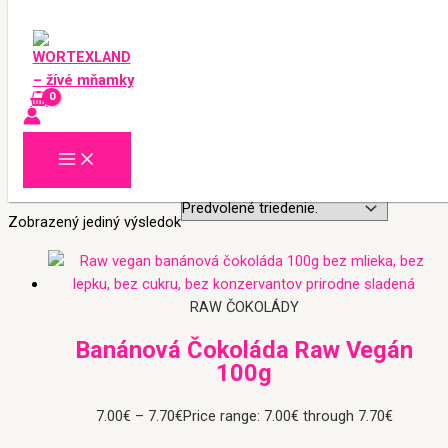
Preskočiť na obsah
Domov
/ Produkty so značkou “handmade čokoláda”
handmade čokoláda
Zobrazený jediný výsledok
RAW ČOKOLÁDY
Banánová Čokoláda Raw Vegán
100g
7.00
€
–
7.70
€
Price range: 7.00€ through 7.70€