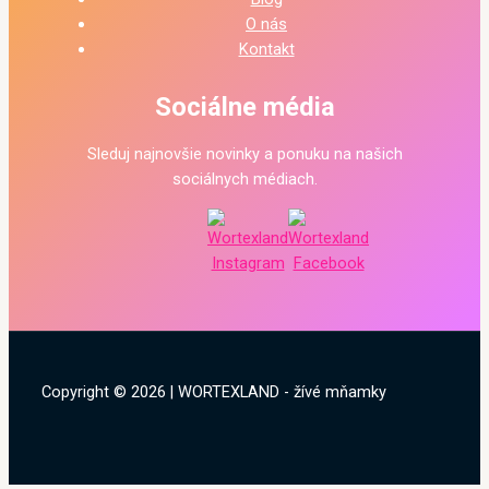
O nás
Kontakt
Sociálne média
Sleduj najnovšie novinky a ponuku na našich
sociálnych médiach.
Copyright © 2026 | WORTEXLAND - žívé mňamky